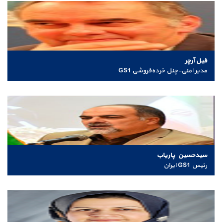
فیل آرچر
مدیر امنی-چنل خرده‌فروشی GS1
سیدحسین پاریاب
رئیس GS1 ایران